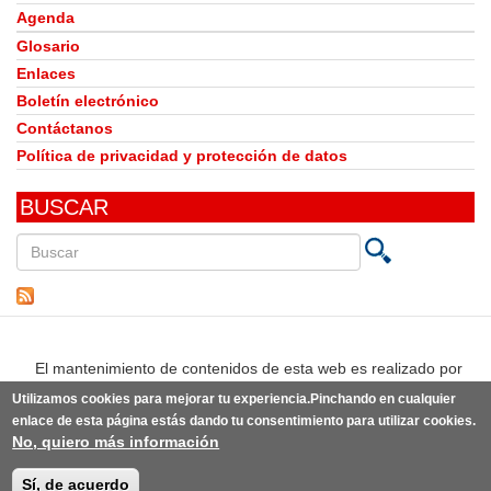
Agenda
Glosario
Enlaces
Boletín electrónico
Contáctanos
Política de privacidad y protección de datos
BUSCAR
Buscar
en
este
sitio
El mantenimiento de contenidos de esta web es realizado por
Utilizamos cookies para mejorar tu experiencia.Pinchando en cualquier
enlace de esta página estás dando tu consentimiento para utilizar cookies.
No, quiero más información
© Observatorio del Derecho a la Alimentación de España | Desarrollo:
Punto Abierto
(link
sobre la
idea original de knoWare y diseño original de
estudio BLG
(link
.
is
Sí, de acuerdo
is
external)