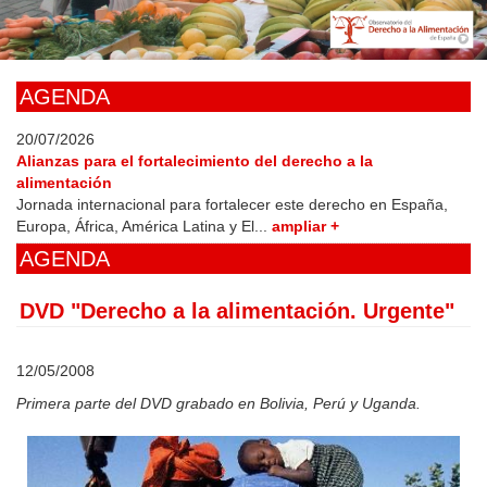
Skip
to
main
content
AGENDA
20/07/2026
Alianzas para el fortalecimiento del derecho a la
alimentación
Jornada internacional para fortalecer este derecho en España,
Europa, África, América Latina y El...
ampliar +
AGENDA
DVD "Derecho a la alimentación. Urgente"
12/05/2008
Primera parte del DVD grabado en Bolivia, Perú y Uganda.