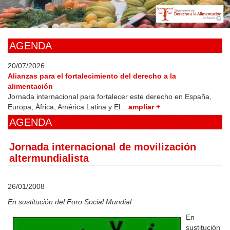
Skip
to
main
content
AGENDA
20/07/2026
Alianzas para el fortalecimiento del derecho a la
alimentación
Jornada internacional para fortalecer este derecho en España,
Europa, África, América Latina y El...
ampliar +
AGENDA
Jornada internacional de movilización
altermundialista
26/01/2008
En sustitución del Foro Social Mundial
En
sustitución