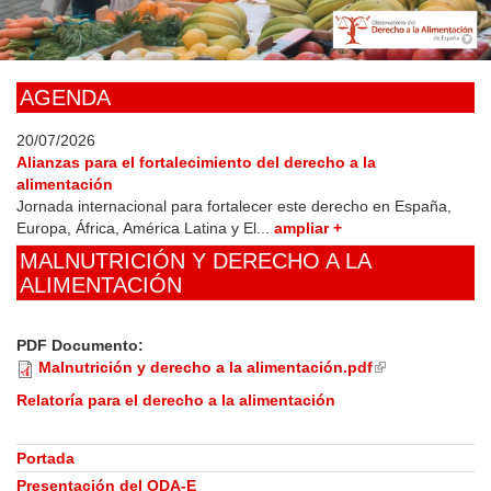
Skip
to
main
content
AGENDA
20/07/2026
Alianzas para el fortalecimiento del derecho a la
alimentación
Jornada internacional para fortalecer este derecho en España,
Europa, África, América Latina y El...
ampliar +
MALNUTRICIÓN Y DERECHO A LA
ALIMENTACIÓN
PDF Documento:
Malnutrición y derecho a la alimentación.pdf
(link
is
Relatoría para el derecho a la alimentación
external)
Portada
Presentación del ODA-E