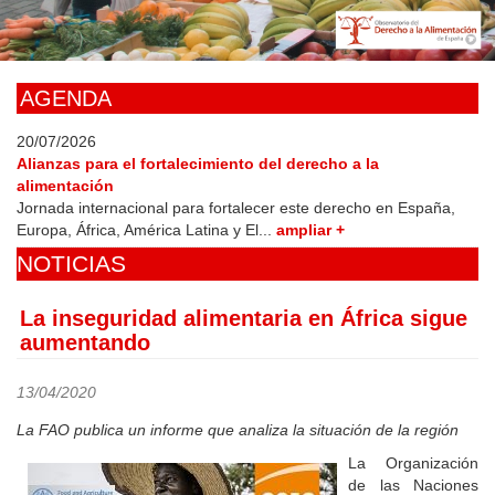
Skip
to
main
content
AGENDA
20/07/2026
Alianzas para el fortalecimiento del derecho a la
alimentación
Jornada internacional para fortalecer este derecho en España,
Europa, África, América Latina y El...
ampliar +
NOTICIAS
La inseguridad alimentaria en África sigue
aumentando
13/04/2020
La FAO publica un informe que analiza la situación de la región
La Organización
de las Naciones