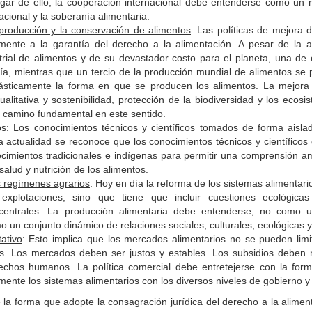
lugar de ello, la cooperación internacional debe entenderse como un
acional y la soberanía alimentaria.
producción y la conservación de alimentos
: Las políticas de mejora 
amente a la garantía del derecho a la alimentación. A pesar de la
trial de alimentos y de su devastador costo para el planeta, una d
a, mientras que un tercio de la producción mundial de alimentos se p
ásticamente la forma en que se producen los alimentos. La mejora
ualitativa y sostenibilidad, protección de la biodiversidad y los ecos
camino fundamental en este sentido.
s:
Los conocimientos técnicos y científicos tomados de forma aisl
la actualidad se reconoce que los conocimientos técnicos y científicos
cimientos tradicionales e indígenas para permitir una comprensión am
alud y nutrición de los alimentos.
s regímenes agrarios
: Hoy en día la reforma de los sistemas alimentari
 explotaciones, sino que tiene que incluir cuestiones ecológica
centrales. La producción alimentaria debe entenderse, no como 
o un conjunto dinámico de relaciones sociales, culturales, ecológicas
ativo
: Esto implica que los mercados alimentarios no se pueden lim
s. Los mercados deben ser justos y estables. Los subsidios deben 
rechos humanos. La política comercial debe entretejerse con la fo
ente los sistemas alimentarios con los diversos niveles de gobierno y en
la forma que adopte la consagración jurídica del derecho a la alimen