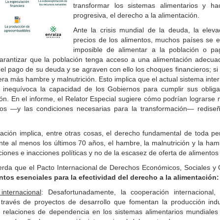
transformar los sistemas alimentarios y ha
progresiva, el derecho a la alimentación.
Ante la crisis mundial de la deuda, la elevad
precios de los alimentos, muchos países se en
imposible de alimentar a la población o p
garantizar que la población tenga acceso a una alimentación adecu
el pago de su deuda y se agraven con ello los choques financieros; si
ra más hambre y malnutrición. Esto implica que el actual sistema inter
 inequívoca la capacidad de los Gobiernos para cumplir sus obliga
ón. En el informe, el Relator Especial sugiere cómo podrían lograrse m
rios —y las condiciones necesarias para la transformación— redise
tación implica, entre otras cosas, el derecho fundamental de toda pe
nte al menos los últimos 70 años, el hambre, la malnutrición y la ha
iones e inacciones políticas y no de la escasez de oferta de alimentos
uerda que el Pacto Internacional de Derechos Económicos, Sociales y 
tos esenciales para la efectividad del derecho a la alimentación:
internacional
: Desafortunadamente, la cooperación internacional
través de proyectos de desarrollo que fomentan la producción indu
 relaciones de dependencia en los sistemas alimentarios mundiales