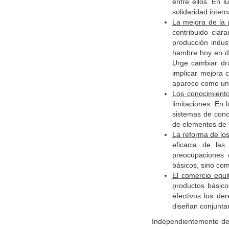
entre ellos. En 
solidaridad intern
La mejora de la 
contribuido clar
producción indus
hambre hoy en dí
Urge cambiar dr
implicar mejora c
aparece como un 
Los conocimiento
limitaciones. En 
sistemas de cono
de elementos de s
La reforma de lo
eficacia de las
preocupaciones 
básicos, sino com
El comercio equit
productos básico
efectivos los de
diseñan conjuntam
Independientemente de 