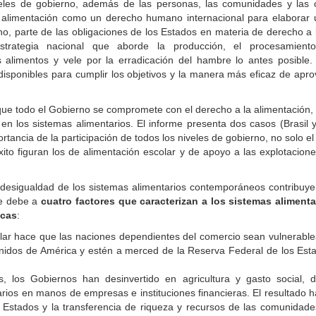
iveles de gobierno, además de las personas, las comunidades y las 
 alimentación como un derecho humano internacional para elaborar 
o, parte de las obligaciones de los Estados en materia de derecho a 
strategia nacional que aborde la producción, el procesamiento,
s alimentos y vele por la erradicación del hambre lo antes posible.
s disponibles para cumplir los objetivos y la manera más eficaz de apr
 que todo el Gobierno se compromete con el derecho a la alimentación
s en los sistemas alimentarios. El informe presenta dos casos (Brasil
rtancia de la participación de todos los niveles de gobierno, no solo el 
to figuran los de alimentación escolar y de apoyo a las explotacion
la desigualdad de los sistemas alimentarios contemporáneos contribuye
se debe a
cuatro factores que caracterizan a los sistemas alimenta
icas
:
ólar hace que las naciones dependientes del comercio sean vulnerables
nidos de América y estén a merced de la Reserva Federal de los Estad
, los Gobiernos han desinvertido en agricultura y gasto social, d
rios en manos de empresas e instituciones financieras. El resultado ha 
 Estados y la transferencia de riqueza y recursos de las comunidades