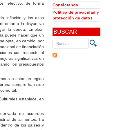
cer efectivo, de forma
Contáctanos
Política de privacidad y
a inflación y los altos
protección de datos
frentan a la disyuntiva
agar la deuda. Emplear
BUSCAR
ada puede hacer que un
 se opta, en cambio, por
nacional de financiación
Buscar
ciones con respecto al
en
ejoras significativas en
este
ñando los presupuestos
sitio
rsona a estar protegida
mbruna siempre han sido
 como tal.
Culturales establece, en
, derivada de acuerdos
strial de alimentos, ha
 dentro de los países y