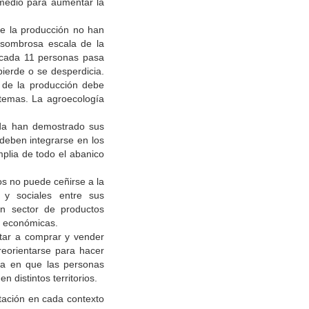
 medio para aumentar la
de la producción no han
 asombrosa escala de la
e cada 11 personas pasa
ierde o se desperdicia.
 de la producción debe
istemas. La agroecología
ada han demostrado sus
 deben integrarse en los
plia de todo el abanico
os no puede ceñirse a la
s y sociales entre sus
un sector de productos
 y económicas.
itar a comprar y vender
reorientarse para hacer
rma en que las personas
 distintos territorios.
tación en cada contexto