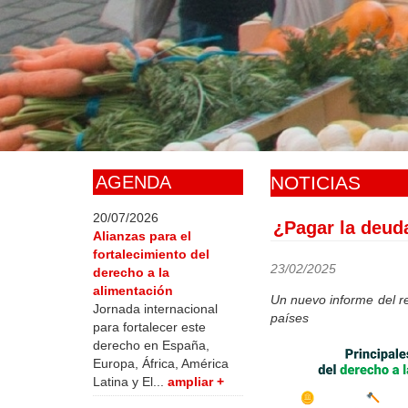
Skip
to
main
content
AGENDA
NOTICIAS
20/07/2026
¿Pagar la deuda
Alianzas para el
fortalecimiento del
23/02/2025
derecho a la
alimentación
Un nuevo informe del re
Jornada internacional
países
para fortalecer este
derecho en España,
Europa, África, América
Latina y El...
ampliar +