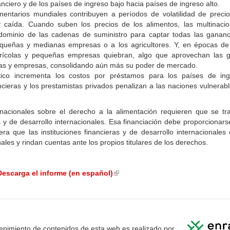
anciero y de los países de ingreso bajo hacia países de ingreso alto.
mentarios mundiales contribuyen a períodos de volatilidad de precios
 caída. Cuando suben los precios de los alimentos, las multinacio
 dominio de las cadenas de suministro para captar todas las ganan
queñas y medianas empresas o a los agricultores. Y, en épocas de
grícolas y pequeñas empresas quiebran, algo que aprovechan las
rras y empresas, consolidando aún más su poder de mercado.
tico incrementa los costos por préstamos para los países de in
ancieras y los prestamistas privados penalizan a las naciones vulnerabl
.
nacionales sobre el derecho a la alimentación requieren que se tra
as y de desarrollo internacionales. Esa financiación debe proporcionar
a que las instituciones financieras y de desarrollo internacionales e
ales y rindan cuentas ante los propios titulares de los derechos.
Descarga el informe (en español)
(link
is
external)
enimiento de contenidos de esta web es realizado por