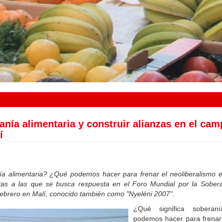
ranía alimentaria y construir alianzas en el cam
í
nía alimentaria? ¿Qué podemos hacer para frenar el neoliberalismo 
tas a las que se busca respuesta en el Foro Mundial por la Sobera
febrero en Malí, conocido también como "Nyeléni 2007".
¿Qué significa soberan
podemos hacer para frenar 