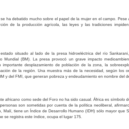
n se ha debatido mucho sobre el papel de la mujer en el campo. Pese
ción de la producción agrícola, las leyes y las tradiciones impide
 estado situado al lado de la presa hidroeléctrica del río Sankarani,
co Mundial (BM). La presa provocó un grave impacto medioambient
n importante desplazamiento de población de la zona, la sobreexplo
nación de la región. Una muestra más de la necesidad, según los o
l BM y del FMI, que generan pobreza y endeudamiento en nombre del de
nte africano como sede del Foro no ha sido casual. África es símbolo de
personas son sometidas por cuenta de la política neoliberal, afirmar
to, Malí, tiene un Índice de Desarrollo Humano (IDH) sólo mayor que 
e se registra este índice, ocupa el lugar 175.