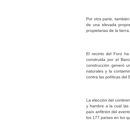
Por otra parte, tambié
de una elevada propor
propietarias de la tierra.
El recinto del Foro ha
construida por el Ban
construcción generó u
naturales y la contami
contra las políticas de
La elección del contine
y hambre a la cual las 
país anfitrión del even
los 177 países en los qu