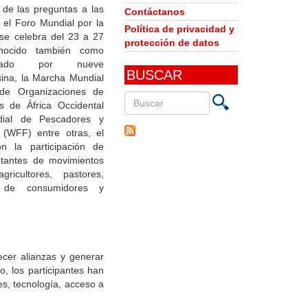
de las preguntas a las
Contáctanos
el Foro Mundial por la
Política de privacidad y
se celebra del 23 a 27
protección de datos
nocido también como
vocado por nueve
BUSCAR
ina, la Marcha Mundial
de Organizaciones de
s de África Occidental
ial de Pescadores y
Buscar
(WFF) entre otras, el
en
n la participación de
este
ntantes de movimientos
sitio
gricultores, pastores,
n de consumidores y
lecer alianzas y generar
o, los participantes han
es, tecnología, acceso a