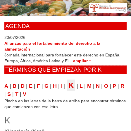
Skip
to
main
content
AGENDA
20/07/2026
Alianzas para el fortalecimiento del derecho a la
alimentación
Jornada internacional para fortalecer este derecho en España,
Europa, África, América Latina y El...
ampliar +
TÉRMINOS QUE EMPIEZAN POR K
K
A
|
B
|
D
|
E
|
F
|
G
|
H
|
I
|
|
L
|
M
|
N
|
O
|
P
|
R
|
S
|
T
|
V
Pincha en las letras de la barra de arriba para encontrar términos
que comienzan con esa letra.
K