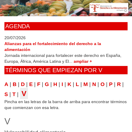
Skip
to
main
content
AGENDA
20/07/2026
Alianzas para el fortalecimiento del derecho a la
alimentación
Jornada internacional para fortalecer este derecho en España,
Europa, África, América Latina y El...
ampliar +
TÉRMINOS QUE EMPIEZAN POR V
A
|
B
|
D
|
E
|
F
|
G
|
H
|
I
|
K
|
L
|
M
|
N
|
O
|
P
|
R
|
V
S
|
T
|
Pincha en las letras de la barra de arriba para encontrar términos
que comienzan con esa letra.
V